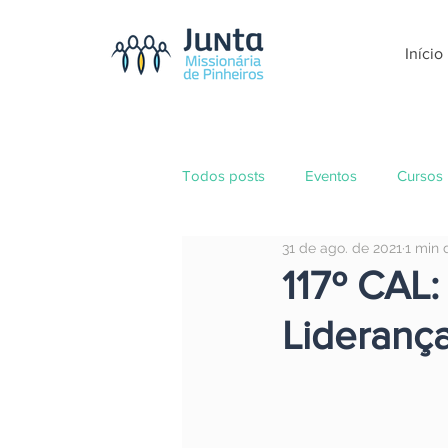
Início
Todos posts
Eventos
Cursos
31 de ago. de 2021
1 min 
117º CAL
Lideranç