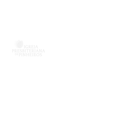
Vinculado à
, 6151 - Sala JMP
inheiros
 Paulo – SP
98-0911
r
1-69