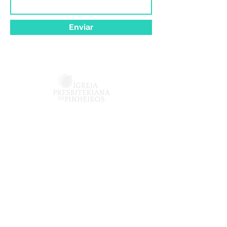
Enviar
Vinculado à
Av. Dra. Ruth Cardoso, 6151 -
Sala JMP
Jardim Universidade Pinheiros
CEP:
05477-000
- São Paulo –
SP
Telefones.:
+55 11 97398-0911
jmp@ippinheiros.org.br