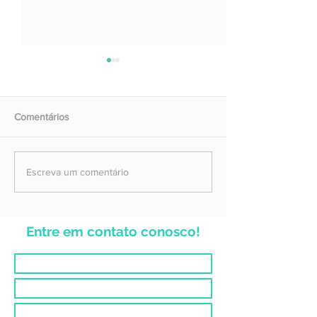
Comentários
A Grande Comiss
Histórias de avanço
Escreva um comentário
missionário e fé em ação
Entre em contato conosco!