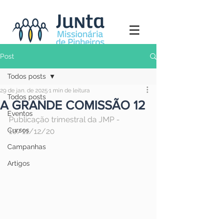
Post
Todos posts
29 de jan. de 2025
1 min de leitura
Todos posts
A GRANDE COMISSÃO 12
Eventos
Publicação trimestral da JMP - 
Cursos
10/11/12/20
Campanhas
Artigos