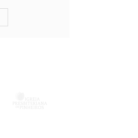
ande Comissão 14
Vinculado à
, 6151 - Sala JMP
inheiros