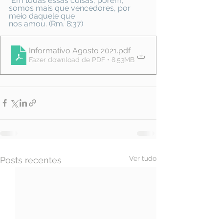
“Em todas essas coisas, porém, 
somos mais que vencedores, por 
meio daquele que
nos amou. (Rm. 8:37)
Informativo Agosto 2021
.pdf
Fazer download de PDF • 8.53MB
Ver tudo
Posts recentes